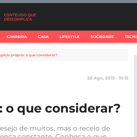
CARREIRA
CASA
LIFESTYLE
SOCIEDADE
TECN
gócio próprio: o que considerar?
28 Ago, 2015 - 10:15
: o que considerar?
esejo de muitos, mas o receio de
ença constante. Conheça o que