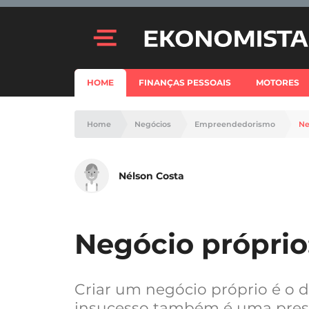
HOME
FINANÇAS PESSOAIS
MOTORES
Home
Negócios
Empreendedorismo
Ne
Nélson Costa
Negócio próprio
Criar um negócio próprio é o d
insucesso também é uma pres