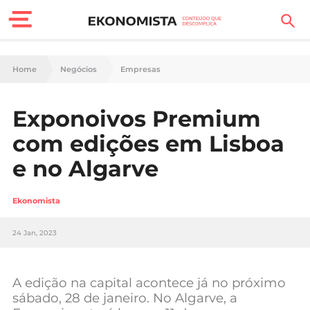
Finanças Pessoais
Home
Negócios
Empresas
Motores
Exponoivos Premium
Carreira
com edições em Lisboa
Casa
e no Algarve
Lifestyle
Ekonomista
Sociedade
24 Jan, 2023
Tecnologia
A edição na capital acontece já no próximo
Negócios
sábado, 28 de janeiro. No Algarve, a