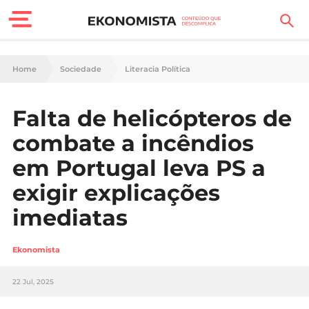
Finanças Pessoais
Home
Sociedade
Literacia Política
Motores
Falta de helicópteros de
Carreira
combate a incêndios
Casa
em Portugal leva PS a
exigir explicações
Lifestyle
imediatas
Sociedade
Ekonomista
Tecnologia
22 Jul, 2025
Negócios