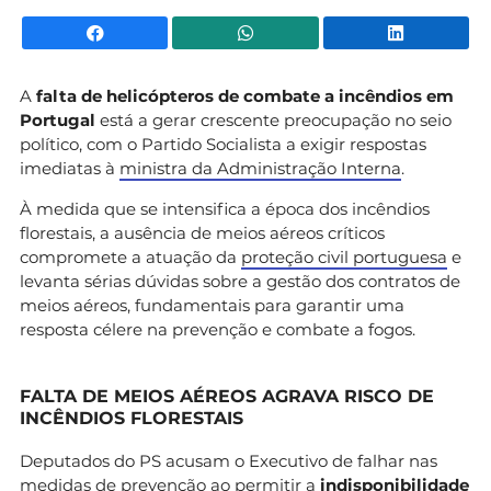
Facebook
WhatsApp
Li
A
falta de helicópteros de combate a incêndios em
Portugal
está a gerar crescente preocupação no seio
político, com o Partido Socialista a exigir respostas
imediatas à
ministra da Administração Interna
.
À medida que se intensifica a época dos incêndios
florestais, a ausência de meios aéreos críticos
compromete a atuação da
proteção civil portuguesa
e
levanta sérias dúvidas sobre a gestão dos contratos de
meios aéreos, fundamentais para garantir uma
resposta célere na prevenção e combate a fogos.
FALTA DE MEIOS AÉREOS AGRAVA RISCO DE
INCÊNDIOS FLORESTAIS
Deputados do PS acusam o Executivo de falhar nas
medidas de prevenção ao permitir a
indisponibilidade