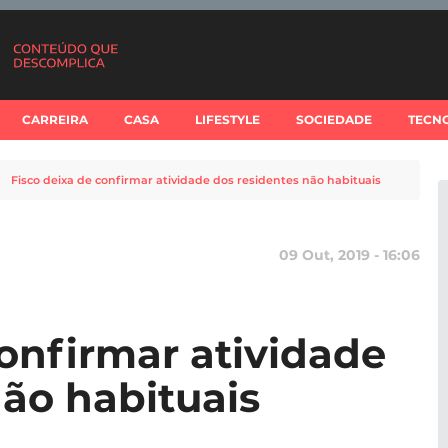
CARREIRA
CASA
LIFESTYLE
SOCIEDADE
TECN
Fisco deixa de confirmar atividade dos residentes não habituais
09 Out, 2019 - 16:06
confirmar atividade
não habituais