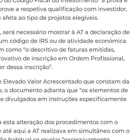
go do Código Fiscal do Investimento” a prova é
ove a respetiva qualificação com investidor,
afeta ao tipo de projetos elegíveis.
 será necessário mostrar à AT a declaração de
 um código de IRS ou de atividade económica
m como “o descritivo de faturas emitidas,
tivo de inscrição em Ordem Profissional,
r dessa inscrição”.
de Elevado Valor Acrescentado que constam da
no, o documento adianta que “os elementos de
e divulgados em instruções especificamente
ca esta alteração dos procedimentos com o
 até aqui a AT realizava em simultâneo com o
ão habitual se revelar “excessivamente