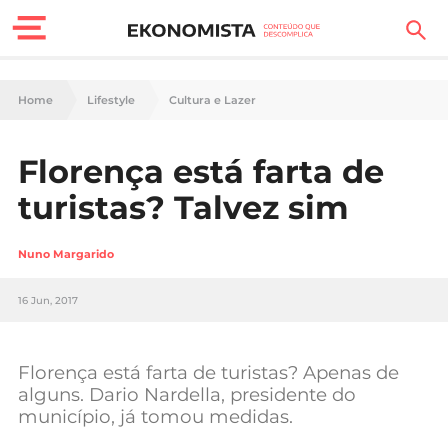
Finanças Pessoais
Home
Lifestyle
Cultura e Lazer
Motores
Florença está farta de
Carreira
turistas? Talvez sim
Casa
Nuno Margarido
Lifestyle
16 Jun, 2017
Sociedade
Tecnologia
Florença está farta de turistas? Apenas de
alguns. Dario Nardella, presidente do
município, já tomou medidas.
Negócios