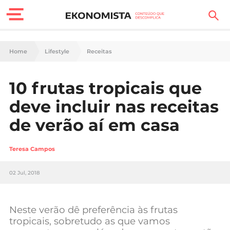
Finanças Pessoais
Home
Lifestyle
Receitas
Motores
10 frutas tropicais que
Carreira
deve incluir nas receitas
Casa
de verão aí em casa
Lifestyle
Teresa Campos
Sociedade
02 Jul, 2018
Tecnologia
Neste verão dê preferência às frutas
Negócios
tropicais, sobretudo as que vamos