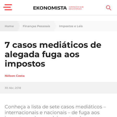
Finanças Pessoais
Home
Finanças Pessoais
Impostos e Leis
Motores
7 casos mediáticos de
Carreira
alegada fuga aos
Casa
impostos
Lifestyle
Nélson Costa
Sociedade
30 Abr, 2018
Tecnologia
Conheça a lista de sete casos mediáticos –
Negócios
internacionais e nacionais – de fuga aos