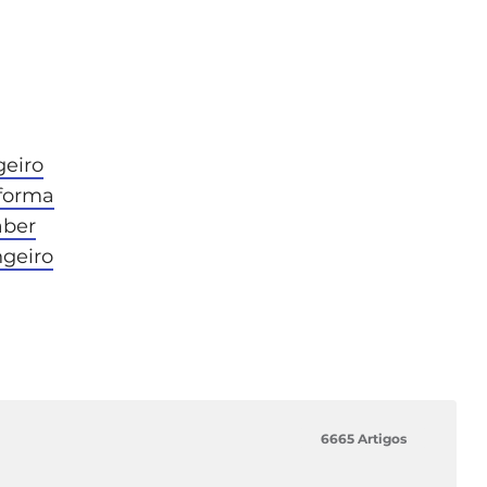
geiro
eforma
aber
ngeiro
6665 Artigos