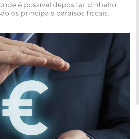
nde é possível depositar dinheiro
ão os principais paraísos fiscais.