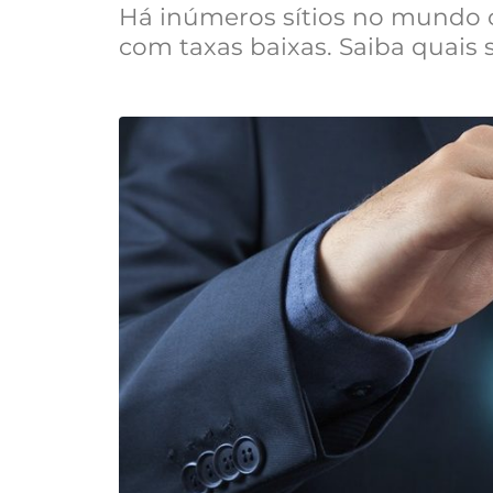
Há inúmeros sítios no mundo o
com taxas baixas. Saiba quais s