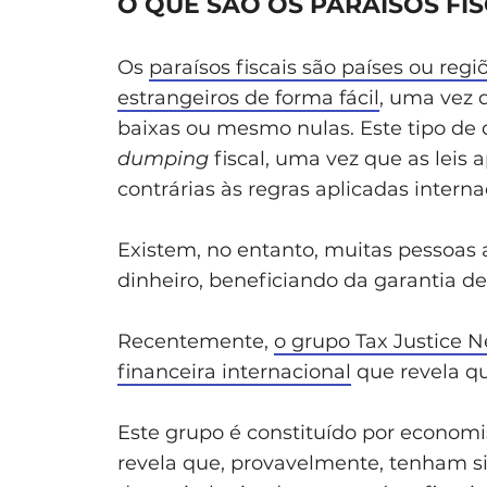
O QUE SÃO OS PARAÍSOS FIS
Os
paraísos fiscais são países ou reg
estrangeiros de forma fácil
, uma vez 
baixas ou mesmo nulas. Este tipo d
dumping
fiscal, uma vez que as leis a
contrárias às regras aplicadas inter
Existem, no entanto, muitas pessoas a 
dinheiro, beneficiando da garantia d
Recentemente,
o grupo Tax Justice N
financeira internacional
que revela qu
Este grupo é constituído por economis
revela que, provavelmente, tenham sid