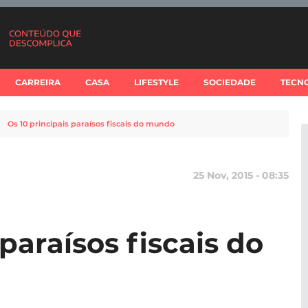
CARREIRA
CASA
LIFESTYLE
SOCIEDADE
TECN
Os 10 principais paraísos fiscais do mundo
25 Nov, 2015 - 08:35
 paraísos fiscais do