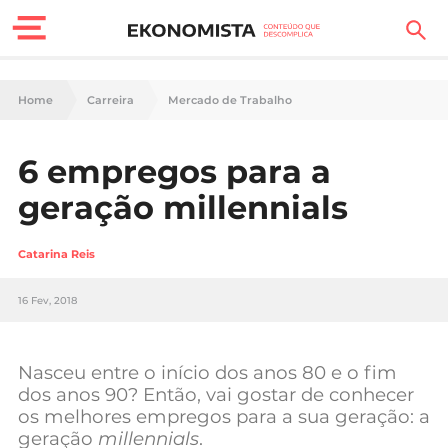
Finanças Pessoais
Home
Carreira
Mercado de Trabalho
Motores
6 empregos para a
Carreira
geração millennials
Casa
Catarina Reis
Lifestyle
16 Fev, 2018
Sociedade
Tecnologia
Nasceu entre o início dos anos 80 e o fim
dos anos 90? Então, vai gostar de conhecer
os melhores empregos para a sua geração: a
Negócios
geração
millennials
.