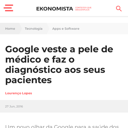
Finanças Pessoais
Home
Tecnologia
Apps e Software
Motores
Google veste a pele de
Carreira
médico e faz o
Casa
diagnóstico aos seus
pacientes
Lifestyle
Sociedade
Lourenço Lopes
Tecnologia
27 Jun, 2016
Negócios
Um novo olhar da Google para a saúde dos