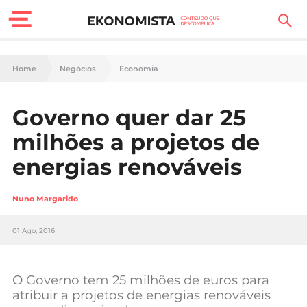
Finanças Pessoais
Home
Negócios
Economia
Motores
Governo quer dar 25
Carreira
milhões a projetos de
Casa
energias renováveis
Lifestyle
Nuno Margarido
Sociedade
01 Ago, 2016
Tecnologia
O Governo tem 25 milhões de euros para
Negócios
atribuir a projetos de energias renováveis