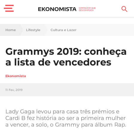
Finanças Pessoais
Home
Lifestyle
Cultura e Lazer
Motores
Grammys 2019: conheça
Carreira
a lista de vencedores
Casa
Ekonomista
Lifestyle
11 Fev, 2019
Sociedade
Tecnologia
Lady Gaga levou para casa três prémios e
Cardi B fez história ao ser a primeira mulher
a vencer, a solo, o Grammy para álbum Rap.
Negócios