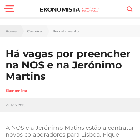
Finanças Pessoais
Home
Carreira
Recrutamento
Motores
Há vagas por preencher
Carreira
na NOS e na Jerónimo
Casa
Martins
Lifestyle
Ekonomista
Sociedade
29 Ago, 2015
Tecnologia
A NOS e a Jerónimo Matins estão a contratar
Negócios
novos colaboradores para Lisboa. Fique