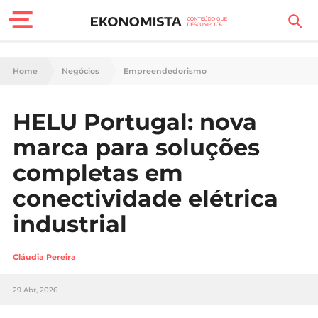
Finanças Pessoais
Home
Negócios
Empreendedorismo
Motores
HELU Portugal: nova
Carreira
marca para soluções
Casa
completas em
conectividade elétrica
Lifestyle
industrial
Sociedade
Cláudia Pereira
Tecnologia
29 Abr, 2026
Negócios