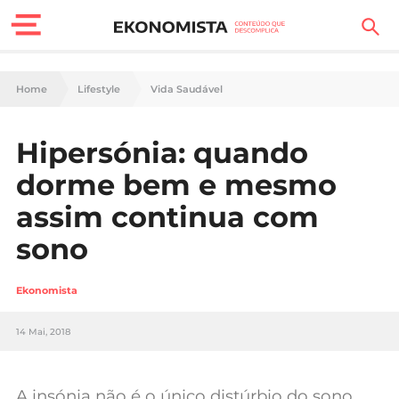
Finanças Pessoais
Home
Lifestyle
Vida Saudável
Motores
Hipersónia: quando
Carreira
dorme bem e mesmo
Casa
assim continua com
sono
Lifestyle
Sociedade
Ekonomista
Tecnologia
14 Mai, 2018
Negócios
A insónia não é o único distúrbio do sono.