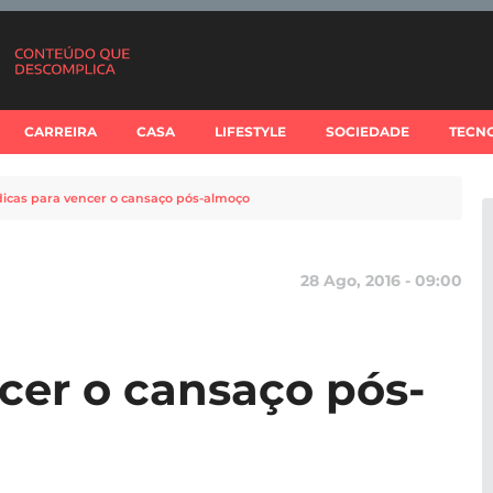
CARREIRA
CASA
LIFESTYLE
SOCIEDADE
TECN
dicas para vencer o cansaço pós-almoço
28 Ago, 2016 - 09:00
ncer o cansaço pós-