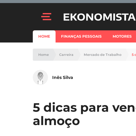
HOME
FINANÇAS PESSOAIS
MOTORES
Home
Carreira
Mercado de Trabalho
5 
Inês Silva
5 dicas para ve
almoço