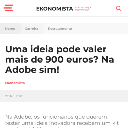
Finanças Pessoais
Home
Carreira
Recrutamento
Motores
Uma ideia pode valer
Carreira
mais de 900 euros? Na
Casa
Adobe sim!
Lifestyle
Ekonomista
Sociedade
27 Jan, 2017
Tecnologia
Na Adobe, os funcionários que querem
Negócios
testar uma ideia inovadora recebem um kit