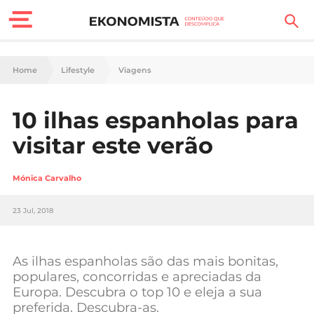
Finanças Pessoais
Home
Lifestyle
Viagens
Motores
10 ilhas espanholas para
Carreira
visitar este verão
Casa
Mónica Carvalho
Lifestyle
23 Jul, 2018
Sociedade
Tecnologia
As ilhas espanholas são das mais bonitas,
populares, concorridas e apreciadas da
Europa. Descubra o top 10 e eleja a sua
Negócios
preferida. Descubra-as.