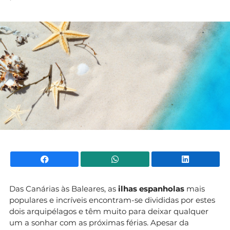
Mundial 2026
Facebook
WhatsApp
Li
Das Canárias às Baleares, as
ilhas espanholas
mais
populares e incríveis encontram-se divididas por estes
dois arquipélagos e têm muito para deixar qualquer
um a sonhar com as próximas férias. Apesar da