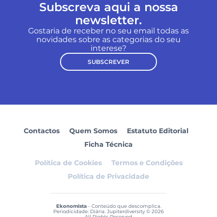
Subscreva aqui a nossa
newsletter.
Gostaria de receber no seu email todas as
novidades sobre as categorias do seu
interese?
SUBSCREVER
Contactos
Quem Somos
Estatuto Editorial
Ficha Técnica
Política de Cookies
Termos e Condições
Política de Privacidade
Ekonomista
- Conteúdo que descomplica.
Periodicidade: Diária. Jupiterdiversity © 2026
All Rights Reserved