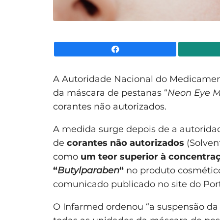
Facebook
A Autoridade Nacional do Medicamen
da máscara de pestanas “
Neon Eye M
corantes não autorizados.
A medida surge depois de a autorida
de
corantes não autorizados
(Solvent
como
um teor superior à concentra
“
Butylparaben
“
no produto cosmético
comunicado publicado no site do Port
O Infarmed ordenou “a suspensão da 