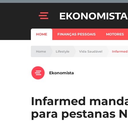
HOME
FINANÇAS PESSOAIS
MOTORES
Home
Lifestyle
Vida Saudável
Infarmed
Ekonomista
Infarmed manda 
para pestanas 