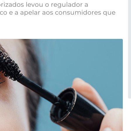
rizados levou o regulador a
co e a apelar aos consumidores que