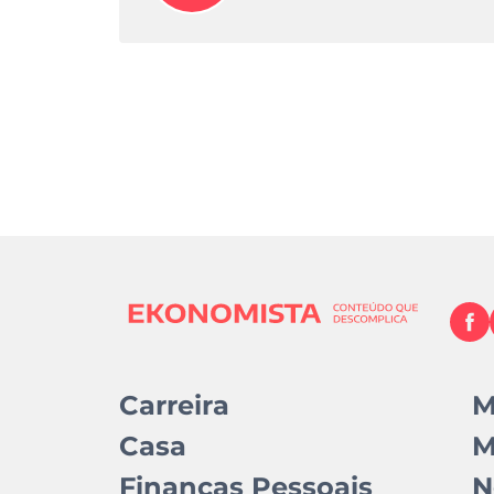
Carreira
M
Casa
M
Finanças Pessoais
N