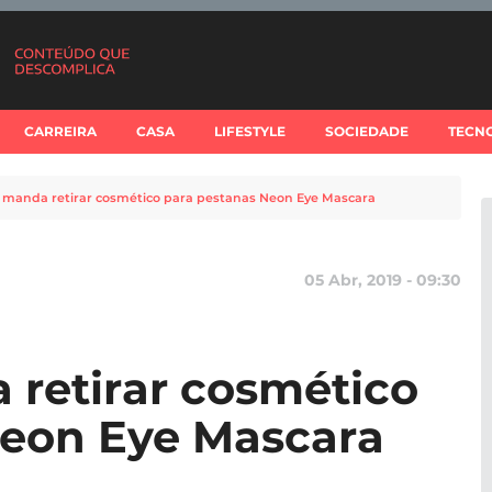
CARREIRA
CASA
LIFESTYLE
SOCIEDADE
TECN
 manda retirar cosmético para pestanas Neon Eye Mascara
05 Abr, 2019 - 09:30
retirar cosmético
Neon Eye Mascara