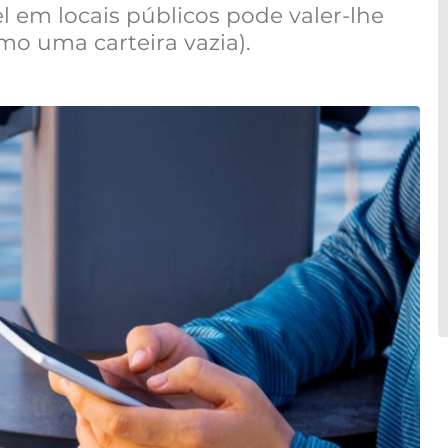
l em locais públicos pode valer-lhe
mo uma carteira vazia).