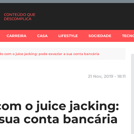
CARREIRA
CASA
LIFESTYLE
SOCIEDADE
TECN
o com o juice jacking: pode esvaziar a sua conta bancária
21 Nov, 2019 - 18:11
om o juice jacking:
 sua conta bancária