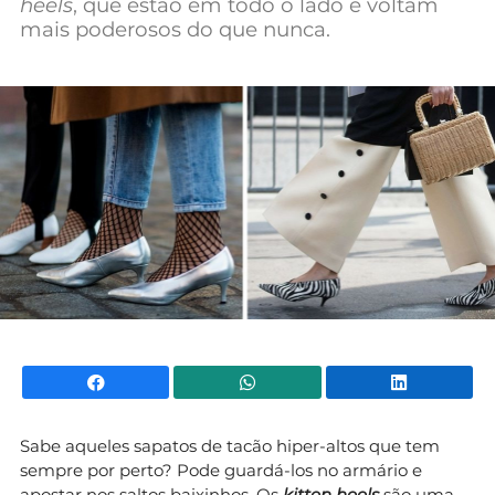
heels
, que estão em todo o lado e voltam
Mundial 2026
mais poderosos do que nunca.
Facebook
WhatsApp
Li
Sabe aqueles sapatos de tacão hiper-altos que tem
sempre por perto? Pode guardá-los no armário e
apostar nos saltos baixinhos. Os
kitten heels
são uma