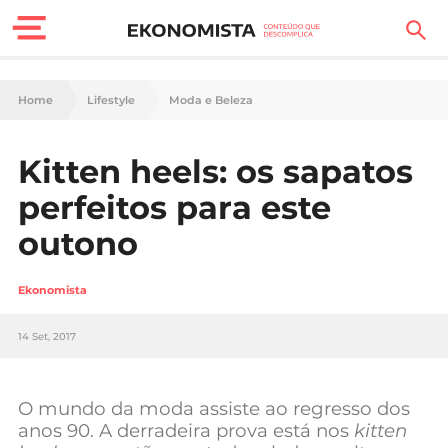
Finanças Pessoais
Home
Lifestyle
Moda e Beleza
Motores
Kitten heels: os sapatos
Carreira
perfeitos para este
Casa
outono
Lifestyle
Ekonomista
Sociedade
14 Set, 2017
Tecnologia
O mundo da moda assiste ao regresso dos
Negócios
anos 90. A derradeira prova está nos
kitten