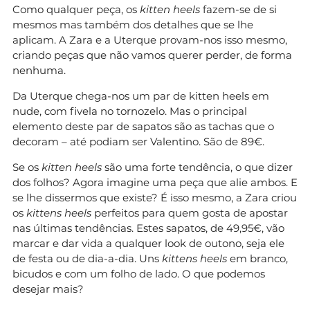
Como qualquer peça, os
kitten heels
fazem-se de si
mesmos mas também dos detalhes que se lhe
aplicam. A Zara e a Uterque provam-nos isso mesmo,
criando peças que não vamos querer perder, de forma
nenhuma.
Da Uterque chega-nos um par de kitten heels em
nude, com fivela no tornozelo. Mas o principal
elemento deste par de sapatos são as tachas que o
decoram – até podiam ser Valentino. São de 89€.
Se os
kitten heels
são uma forte tendência, o que dizer
dos folhos? Agora imagine uma peça que alie ambos. E
se lhe dissermos que existe? É isso mesmo, a Zara criou
os
kittens heels
perfeitos para quem gosta de apostar
nas últimas tendências. Estes sapatos, de 49,95€, vão
marcar e dar vida a qualquer look de outono, seja ele
de festa ou de dia-a-dia. Uns
kittens heels
em branco,
bicudos e com um folho de lado. O que podemos
desejar mais?