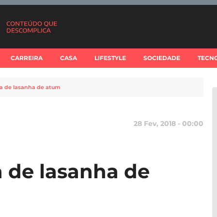
CARREIRA
CASA
LIFESTYLE
SOCIEDADE
TECN
ita de lasanha de atum
28 Fev, 2018 - 00:00
a de lasanha de