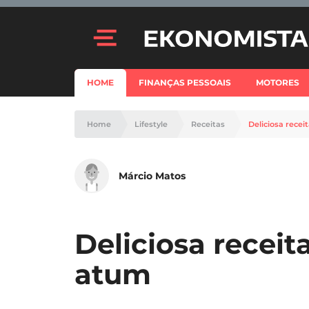
HOME
FINANÇAS PESSOAIS
MOTORES
Home
Lifestyle
Receitas
Deliciosa rece
Márcio Matos
Deliciosa receit
atum