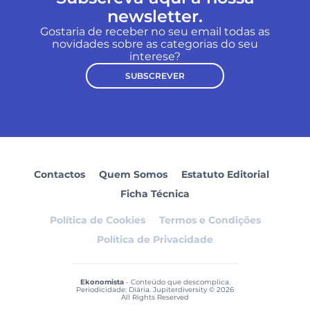
newsletter.
Gostaria de receber no seu email todas as
novidades sobre as categorias do seu
interese?
SUBSCREVER
Contactos
Quem Somos
Estatuto Editorial
Ficha Técnica
Política de Cookies
Termos e Condições
Política de Privacidade
Ekonomista
- Conteúdo que descomplica.
Periodicidade: Diária. Jupiterdiversity © 2026
All Rights Reserved