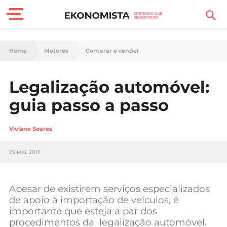
Finanças Pessoais
Home
Motores
Comprar e vender
Motores
Legalização automóvel:
Carreira
guia passo a passo
Casa
Viviane Soares
Lifestyle
23 Mai, 2017
Sociedade
Tecnologia
Apesar de existirem serviços especializados
de apoio à importação de veículos, é
importante que esteja a par dos
Negócios
procedimentos da legalização automóvel.