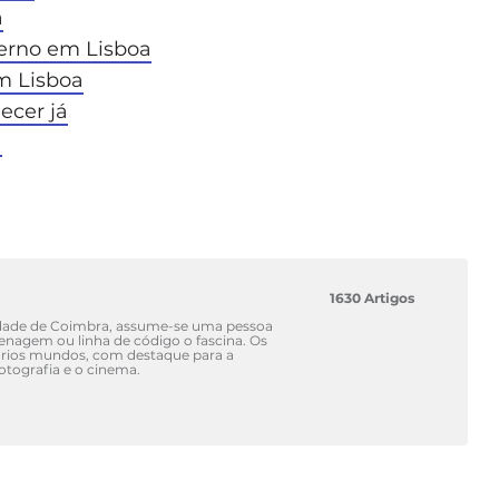
a
verno em Lisboa
m Lisboa
ecer já
a
1630 Artigos
idade de Coimbra, assume-se uma pessoa
renagem ou linha de código o fascina. Os
vários mundos, com destaque para a
fotografia e o cinema.