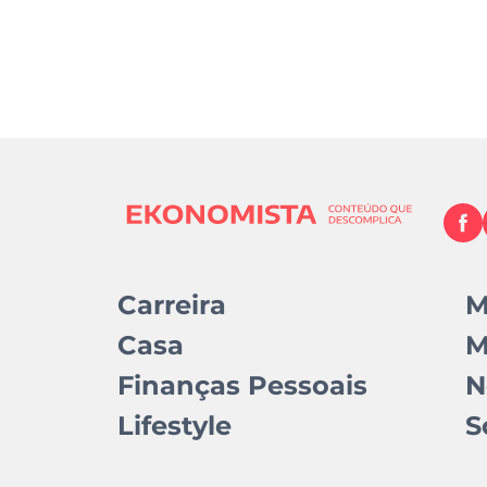
Carreira
M
Casa
M
Finanças Pessoais
N
Lifestyle
S