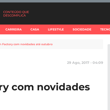
CARREIRA
CASA
LIFESTYLE
SOCIEDADE
TECN
n Factory com novidades até outubro
29 Ago, 2017 - 04:09
ry com novidades