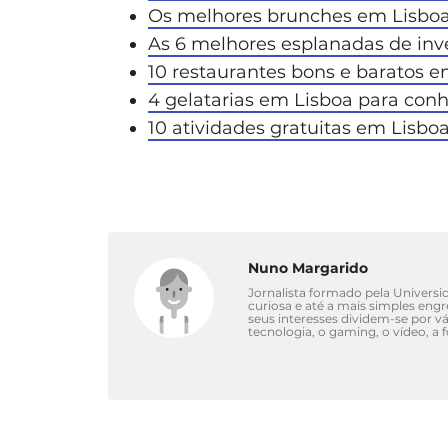
Os melhores brunches em Lisbo
As 6 melhores esplanadas de in
10 restaurantes bons e baratos e
4 gelatarias em Lisboa para conh
10 atividades gratuitas em Lisbo
Nuno Margarido
Jornalista formado pela Univers
curiosa e até a mais simples eng
seus interesses dividem-se por 
tecnologia, o gaming, o vídeo, a 