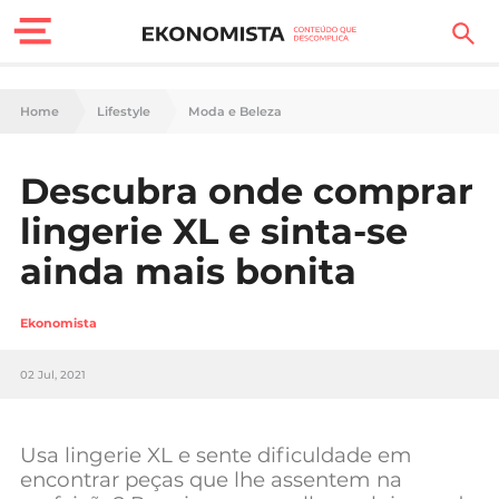
Finanças Pessoais
Home
Lifestyle
Moda e Beleza
Motores
Descubra onde comprar
Carreira
lingerie XL e sinta-se
Casa
ainda mais bonita
Lifestyle
Ekonomista
Sociedade
02 Jul, 2021
Tecnologia
Usa lingerie XL e sente dificuldade em
Negócios
encontrar peças que lhe assentem na