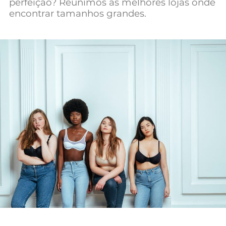
perfeição? Reunimos as melhores lojas onde
Mundial 2026
encontrar tamanhos grandes.