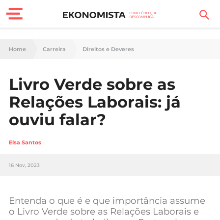
Finanças Pessoais
Home
Carreira
Direitos e Deveres
Motores
Livro Verde sobre as
Carreira
Relações Laborais: já
Casa
ouviu falar?
Lifestyle
Elsa Santos
Sociedade
16 Nov, 2023
Tecnologia
Entenda o que é e que importância assume
Negócios
o Livro Verde sobre as Relações Laborais e