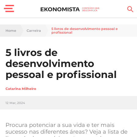
Finanças Pessoais
5 livros de desenvolvimento pessoal e
Home
Carreira
profissional
Motores
5 livros de
Carreira
desenvolvimento
Casa
pessoal e profissional
Lifestyle
Catarina Milheiro
Sociedade
12 Mar, 2024
Tecnologia
Procura potenciar a sua vida e ter mais
Negócios
sucesso nas diferentes áreas? Veja a lista de