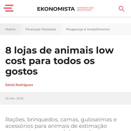
Finanças Pessoais
Home
Finanças Pessoais
Poupança e Investimento
Motores
8 lojas de animais low
Carreira
cost para todos os
Casa
gostos
Lifestyle
Sónia Rodrigues
Sociedade
26 Abr, 2018
Tecnologia
Rações, brinquedos, camas, guloseimas e
Negócios
acessórios para animais de estimação