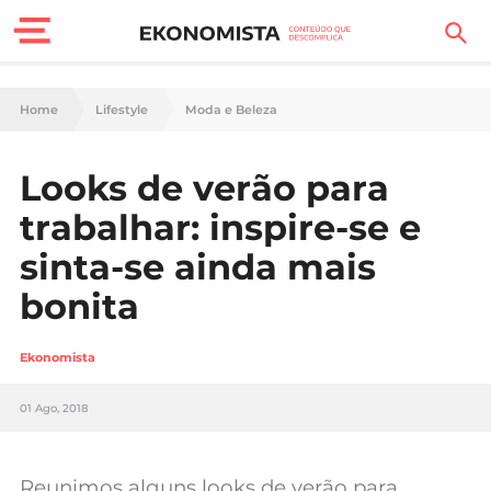
Finanças Pessoais
Home
Lifestyle
Moda e Beleza
Motores
Looks de verão para
Carreira
trabalhar: inspire-se e
Casa
sinta-se ainda mais
bonita
Lifestyle
Sociedade
Ekonomista
Tecnologia
01 Ago, 2018
Negócios
Reunimos alguns looks de verão para