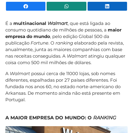
Facebook
WhatsApp
Li
É a
multinacional
Walmart
, que está ligada ao
consumo quotidiano de milhões de pessoas, a
maior
empresa do mundo
, pelo edição Global 500 da
publicação
Fortune
. O
ranking
elaborado pela revista,
anualmente, junta as maiores companhias com base
nas receitas conseguidas. A
Walmart
atingiu qualquer
coisa como 500 mil milhões de dólares.
A
Walmart
possui cerca de 11000 lojas, sob nomes
diferentes, espalhadas por 27 países diferentes. Foi
fundada nos anos 60, no estado norte-americano do
Arkansas. De momento ainda não está presente em
Portugal.
A MAIOR EMPRESA DO MUNDO: O
RANKING