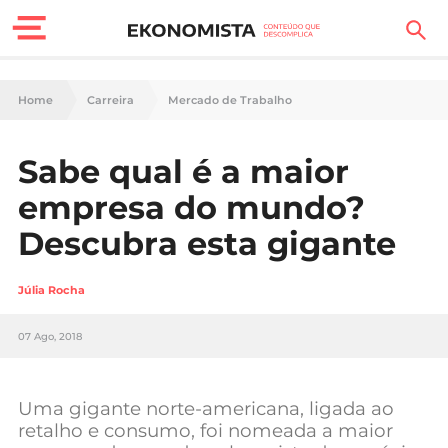
Finanças Pessoais
Home
Carreira
Mercado de Trabalho
Motores
Sabe qual é a maior
Carreira
empresa do mundo?
Casa
Descubra esta gigante
Lifestyle
Júlia Rocha
Sociedade
07 Ago, 2018
Tecnologia
Uma gigante norte-americana, ligada ao
Negócios
retalho e consumo, foi nomeada a maior