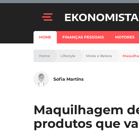
HOME
FINANÇAS PESSOAIS
MOTORES
Home
Lifestyle
Moda e Beleza
Maquilha
Sofia Martins
Maquilhagem de
produtos que v