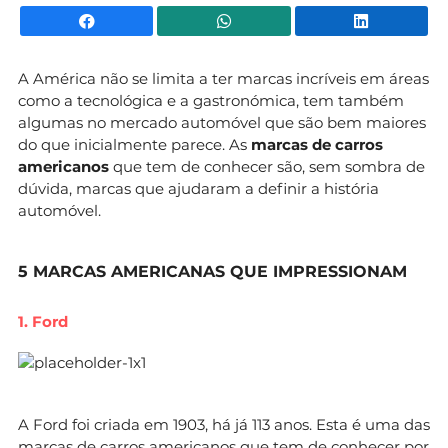
Facebook
WhatsApp
Li
A América não se limita a ter marcas incríveis em áreas
como a tecnológica e a gastronómica, tem também
algumas no mercado automóvel que são bem maiores
do que inicialmente parece. As
marcas de carros
americanos
que tem de conhecer são, sem sombra de
dúvida, marcas que ajudaram a definir a história
automóvel.
5 MARCAS AMERICANAS QUE IMPRESSIONAM
1. Ford
A Ford foi criada em 1903, há já 113 anos. Esta é uma das
marcas de carros americanos que tem de conhecer por