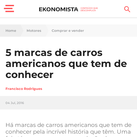
Finanças Pessoais
Home
Motores
Comprar e vender
Motores
5 marcas de carros
Carreira
americanos que tem de
Casa
conhecer
Lifestyle
Francisco Rodrigues
Sociedade
04 Jul, 2016
Tecnologia
Há marcas de carros americanos que tem de
Negócios
conhecer pela incrível história que têm. Uma