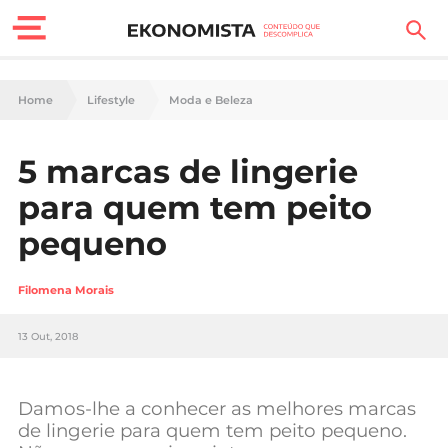
Finanças Pessoais
Home
Lifestyle
Moda e Beleza
Motores
5 marcas de lingerie
Carreira
para quem tem peito
Casa
pequeno
Lifestyle
Filomena Morais
Sociedade
13 Out, 2018
Tecnologia
Damos-lhe a conhecer as melhores marcas
Negócios
de lingerie para quem tem peito pequeno.