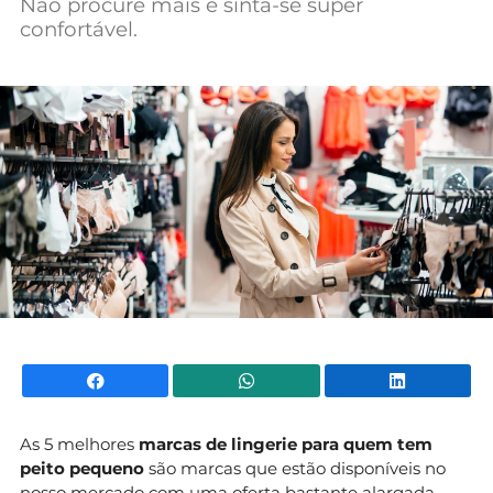
Não procure mais e sinta-se super
Mundial 2026
confortável.
Facebook
WhatsApp
Li
As 5 melhores
marcas de lingerie para quem tem
peito pequeno
são marcas que estão disponíveis no
nosso mercado com uma oferta bastante alargada,