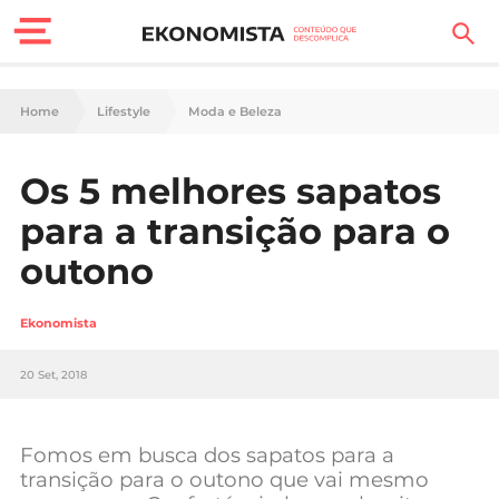
Finanças Pessoais
Home
Lifestyle
Moda e Beleza
Motores
Os 5 melhores sapatos
Carreira
para a transição para o
Casa
outono
Lifestyle
Ekonomista
Sociedade
20 Set, 2018
Tecnologia
Fomos em busca dos sapatos para a
Negócios
transição para o outono que vai mesmo