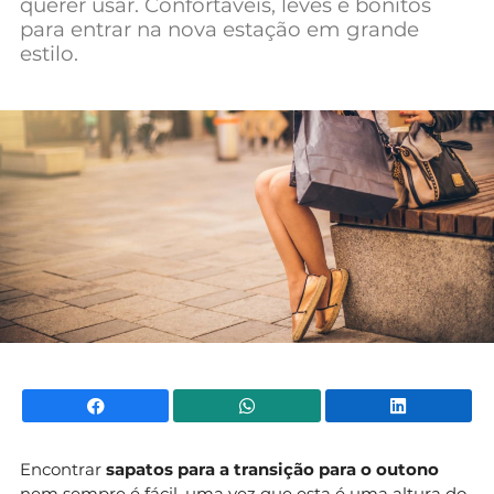
querer usar. Confortáveis, leves e bonitos
Mundial 2026
para entrar na nova estação em grande
estilo.
Facebook
WhatsApp
Li
Encontrar
sapatos para a transição para o outono
nem sempre é fácil, uma vez que esta é uma altura do