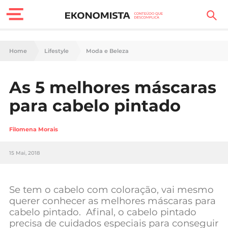
Finanças Pessoais
Home
Lifestyle
Moda e Beleza
Motores
As 5 melhores máscaras
Carreira
para cabelo pintado
Casa
Filomena Morais
Lifestyle
15 Mai, 2018
Sociedade
Tecnologia
Se tem o cabelo com coloração, vai mesmo
querer conhecer as melhores máscaras para
cabelo pintado. Afinal, o cabelo pintado
Negócios
precisa de cuidados especiais para conseguir