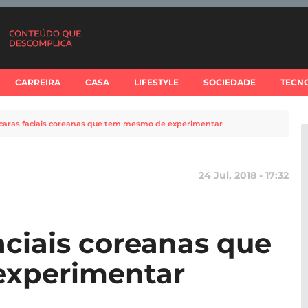
CARREIRA
CASA
LIFESTYLE
SOCIEDADE
TECN
caras faciais coreanas que tem mesmo de experimentar
24 Jul, 2018 - 17:32
aciais coreanas que
experimentar