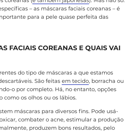
s coreanas (
e também japonesas
). Mas não só.
específicas – as máscaras faciais coreanas – é
ortante para a pele quase perfeita das
S FACIAIS COREANAS E QUAIS VAI
erentes do tipo de máscaras a que estamos
escartáveis. São feitas
em tecido
, borracha ou
ando-o por completo. Há, no entanto, opções
o como os olhos ou os lábios.
istem máscaras para diversos fins. Pode usá-
ntoxicar, combater o acne, estimular a produção
rmalmente, produzem bons resultados, pelo