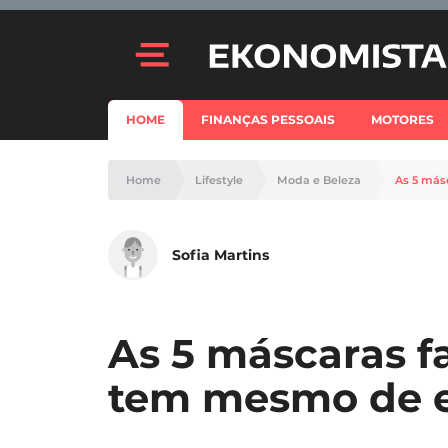
HOME
FINANÇAS PESSOAIS
MOTORES
Home
Lifestyle
Moda e Beleza
As 5 más
Sofia Martins
As 5 máscaras f
tem mesmo de 