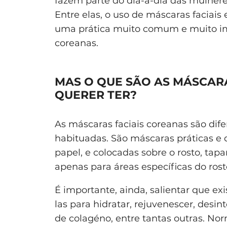
fazem parte do dia-a-dia das mulhere
Entre elas, o uso de máscaras faciais 
uma prática muito comum e muito imp
coreanas.
MAS O QUE SÃO AS MÁSCARA
QUERER TER?
As máscaras faciais coreanas são dif
habituadas. São máscaras práticas e d
papel, e colocadas sobre o rosto, tap
apenas para áreas específicas do rost
É importante, ainda, salientar que ex
las para hidratar, rejuvenescer, desi
de colagéno, entre tantas outras. No