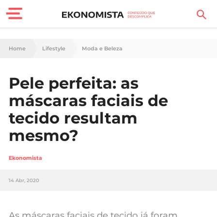
Finanças Pessoais
Home
Lifestyle
Moda e Beleza
Motores
Pele perfeita: as
Carreira
máscaras faciais de
Casa
tecido resultam
mesmo?
Lifestyle
Sociedade
Ekonomista
Tecnologia
14 Abr, 2020
Negócios
As máscaras faciais de tecido já foram