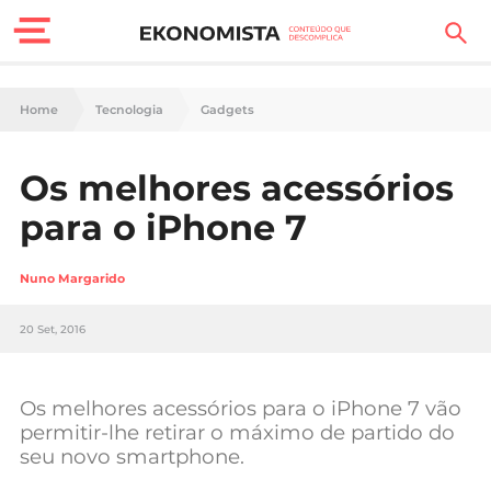
Finanças Pessoais
Home
Tecnologia
Gadgets
Motores
Os melhores acessórios
Carreira
para o iPhone 7
Casa
Nuno Margarido
Lifestyle
20 Set, 2016
Sociedade
Tecnologia
Os melhores acessórios para o iPhone 7 vão
permitir-lhe retirar o máximo de partido do
seu novo smartphone.
Negócios