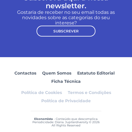
newsletter.
Gostaria de receber no seu email todas as
novidades sobre as categorias do seu
interese?
SUBSCREVER
Contactos
Quem Somos
Estatuto Editorial
Ficha Técnica
Política de Cookies
Termos e Condições
Política de Privacidade
Ekonomista
- Conteúdo que descomplica.
Periodicidade: Diária. Jupiterdiversity © 2026
All Rights Reserved