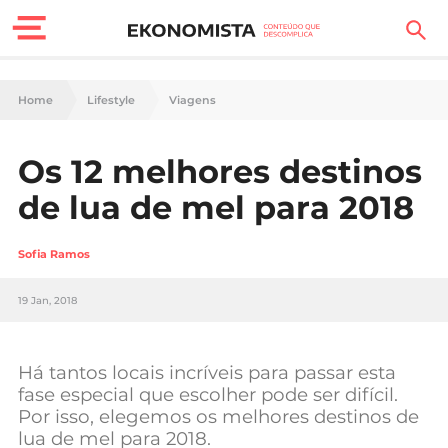
Finanças Pessoais
Home
Lifestyle
Viagens
Motores
Os 12 melhores destinos
Carreira
de lua de mel para 2018
Casa
Sofia Ramos
Lifestyle
19 Jan, 2018
Sociedade
Tecnologia
Há tantos locais incríveis para passar esta
fase especial que escolher pode ser difícil.
Por isso, elegemos os melhores destinos de
Negócios
lua de mel para 2018.