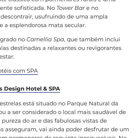
nte sofisticada. No
Tower Bar
e no
 descontrair, usufruindo de uma ampla
 e a esplendorosa mata secular.
tegrado no
Camellia Spa
, que também inclui
alas destinadas a relaxantes ou revigorantes
star.
hotéis com SPA
s Design Hotel & SPA
 estrelas está situado no Parque Natural da
ou a ser considerado o local mais saudável de
pureza do ar e das fabulosas vistas de
s asseguram, vai ainda poder desfrutar de um
om pormenores de requinte inesquecíveis. No