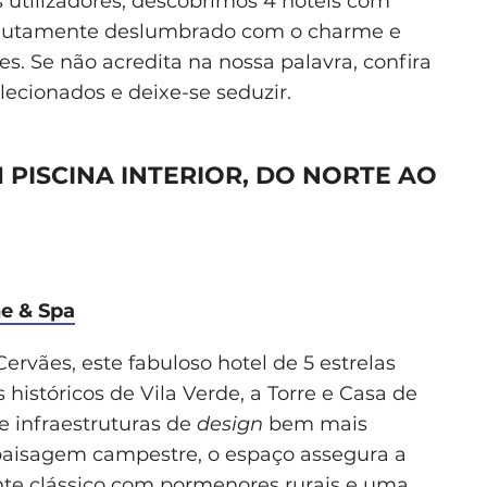
 utilizadores, descobrimos 4 hotéis com
bsolutamente deslumbrado com o charme e
es. Se não acredita na nossa palavra, confira
cionados e deixe-se seduzir.
M PISCINA INTERIOR, DO NORTE AO
e & Spa
rvães, este fabuloso hotel de 5 estrelas
 históricos de Vila Verde, a Torre e Casa de
 infraestruturas de
design
bem mais
paisagem campestre, o espaço assegura a
te clássico com pormenores rurais e uma