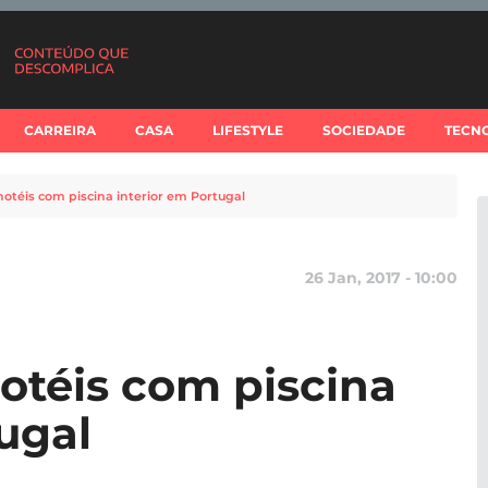
CARREIRA
CASA
LIFESTYLE
SOCIEDADE
TECN
otéis com piscina interior em Portugal
26 Jan, 2017 - 10:00
otéis com piscina
ugal