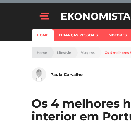
HOME
FINANÇAS PESSOAIS
MOTORES
Home
Lifestyle
Viagens
Os 4 melhores h
Paula Carvalho
Os 4 melhores h
interior em Port