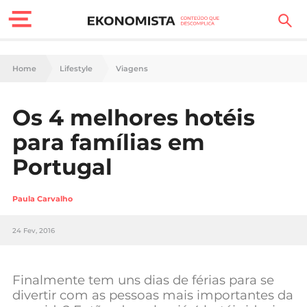
Finanças Pessoais
Home
Lifestyle
Viagens
Motores
Os 4 melhores hotéis
Carreira
para famílias em
Casa
Portugal
Lifestyle
Paula Carvalho
Sociedade
24 Fev, 2016
Tecnologia
Finalmente tem uns dias de férias para se
Negócios
divertir com as pessoas mais importantes da