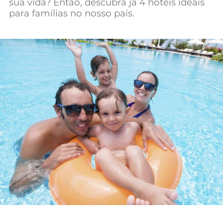
sua vida? Então, descubra já 4 hotéis ideais
Mundial 2026
para famílias no nosso país.