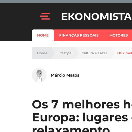
HOME
FINANÇAS PESSOAIS
MOTORES
Home
Lifestyle
Cultura e Lazer
Os 7 mel
Márcio Matos
Os 7 melhores h
Europa: lugares
relaxamento