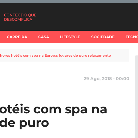
CARREIRA
CASA
LIFESTYLE
SOCIEDADE
TECN
hores hotéis com spa na Europa: lugares de puro relaxamento
29 Ago, 2018 - 00:00
otéis com spa na
 de puro