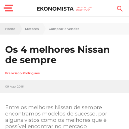
Finanças Pessoais
Home
Motores
Comprar e vender
Motores
Os 4 melhores Nissan
Carreira
de sempre
Casa
Francisco Rodrigues
Lifestyle
09 Ago, 2016
Sociedade
Tecnologia
Entre os melhores Nissan de sempre
encontramos modelos de sucesso, por
alguns vistos como os melhores que é
Negócios
possível encontrar no mercado