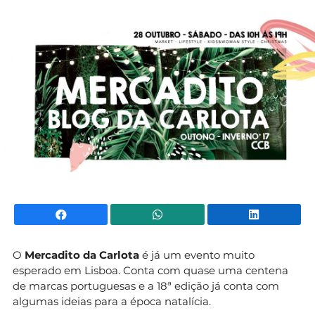
Mundial 2026
Facebook
WhatsApp
Li
O
Mercadito da Carlota
é já um evento muito
esperado em Lisboa. Conta com quase uma centena
de marcas portuguesas e a 18ª edição já conta com
algumas ideias para a época natalícia.