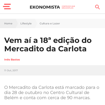
Finanças Pessoais
Home
Lifestyle
Cultura e Lazer
Motores
Vem aí a 18ª edição do
Carreira
Mercadito da Carlota
Casa
Inês Bastos
Lifestyle
11 Out, 2017
Sociedade
Tecnologia
O Mercadito da Carlota está marcado para o
dia 28 de outubro no Centro Cultural de
Belém e conta com cerca de 90 marcas.
Negócios