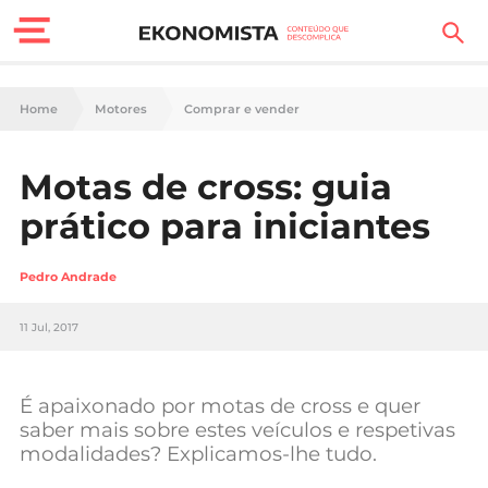
Finanças Pessoais
Home
Motores
Comprar e vender
Motores
Motas de cross: guia
Carreira
prático para iniciantes
Casa
Pedro Andrade
Lifestyle
11 Jul, 2017
Sociedade
Tecnologia
É apaixonado por motas de cross e quer
saber mais sobre estes veículos e respetivas
modalidades? Explicamos-lhe tudo.
Negócios