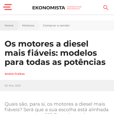
Finanças Pessoais
Home
Motores
Comprar e vender
Motores
Os motores a diesel
Carreira
mais fiáveis: modelos
Casa
para todas as potências
Lifestyle
André Freitas
Sociedade
02 Mar, 2021
Tecnologia
Quais são, para si, os motores a diesel mais
Negócios
fiáveis? Será que a sua escolha está alinhada