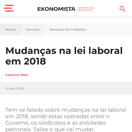
Finanças Pessoais
Home
Carreira
Mercado de Trabalho
Motores
Mudanças na lei laboral
Carreira
em 2018
Casa
Catarina Reis
Lifestyle
05 Abr, 2018
Sociedade
Tecnologia
Tem-se falado sobre mudanças na lei laboral
em 2018, sendo estas operadas entre o
Governo, os sindicatos e as entidades
Negócios
patronais. Saiba o que vai mudar.