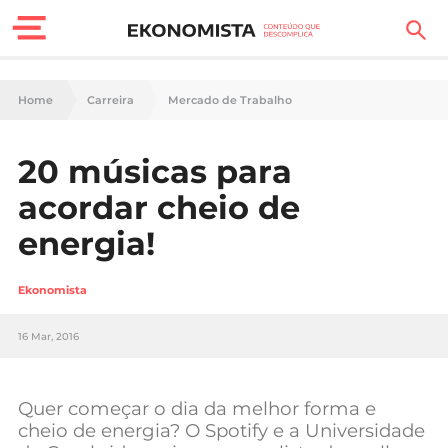
Finanças Pessoais
Home
Carreira
Mercado de Trabalho
Motores
20 músicas para
Carreira
acordar cheio de
Casa
energia!
Lifestyle
Ekonomista
Sociedade
16 Mar, 2016
Tecnologia
Quer começar o dia da melhor forma e
Negócios
cheio de energia? O Spotify e a Universidade