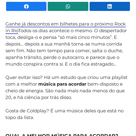
Facebook
WhatsApp
Li
Ganhe já descontos em bilhetes para o próximo Rock
In Rio
Todos os dias acontece o mesmo. O despertador
toca, desliga-o e pensa “só mais cinco minutos”. E
depois… depois a sua manhã torna-se numa corrida
sem fim. Não tem tempo para comer, salta o duche,
apanha trânsito, perde o autocarro, e parece que o
mundo conspira contra si. E o dia fica estragado…
Quer evitar isso? Há um estudo que criou uma playlist
com a melhor
música para acordar
bem-disposto e
cheio de energia. São nada mais nada menos do que
20, e há ciência por trás disso.
Gosta de Coldplay? É uma música deles que está no
topo da lista.
QUAL A MELHOR MÚSICA PARA ACORDAR?