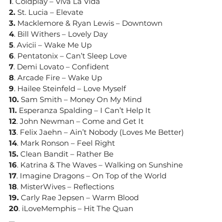
1
. Coldplay – Viva La Vida
2.
St. Lucia – Elevate
3.
Macklemore & Ryan Lewis – Downtown
4
. Bill Withers – Lovely Day
5
. Avicii – Wake Me Up
6
. Pentatonix – Can’t Sleep Love
7
. Demi Lovato – Confident
8
. Arcade Fire – Wake Up
9
. Hailee Steinfeld – Love Myself
10.
Sam Smith – Money On My Mind
11.
Esperanza Spalding – I Can’t Help It
12
. John Newman – Come and Get It
13
. Felix Jaehn – Ain’t Nobody (Loves Me Better)
14
. Mark Ronson – Feel Right
15.
Clean Bandit – Rather Be
16
. Katrina & The Waves – Walking on Sunshine
17
. Imagine Dragons – On Top of the World
18
. MisterWives – Reflections
19.
Carly Rae Jepsen – Warm Blood
20
. iLoveMemphis – Hit The Quan