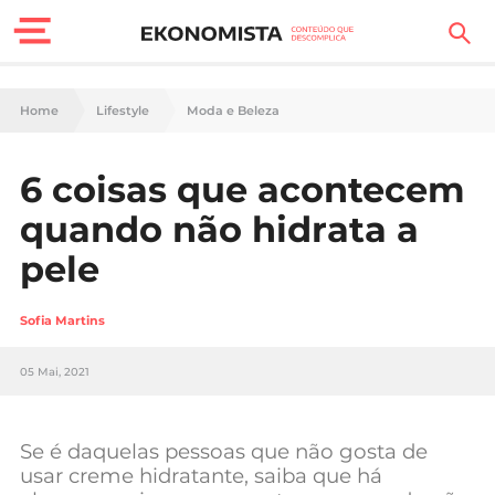
Finanças Pessoais
Home
Lifestyle
Moda e Beleza
Motores
6 coisas que acontecem
Carreira
quando não hidrata a
Casa
pele
Lifestyle
Sofia Martins
Sociedade
05 Mai, 2021
Tecnologia
Se é daquelas pessoas que não gosta de
Negócios
usar creme hidratante, saiba que há