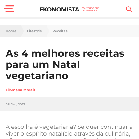
Finanças Pessoais
Home
Lifestyle
Receitas
Motores
As 4 melhores receitas
Carreira
para um Natal
Casa
vegetariano
Lifestyle
Filomena Morais
Sociedade
08 Dez, 2017
Tecnologia
A escolha é vegetariana? Se quer continuar a
Negócios
viver o espírito natalício através da culinária,