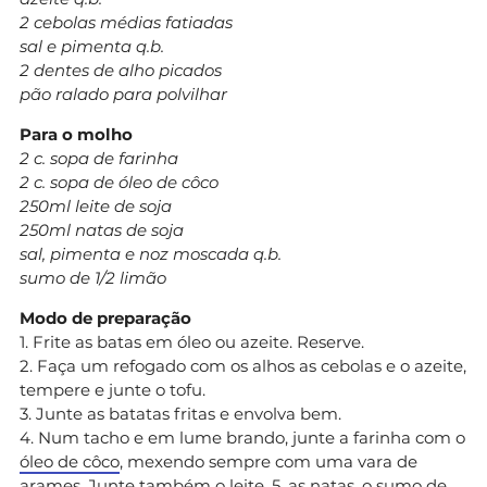
2 cebolas médias fatiadas
sal e pimenta q.b.
2 dentes de alho picados
pão ralado para polvilhar
Para o molho
2 c. sopa de farinha
2 c. sopa de óleo de côco
250ml leite de soja
250ml natas de soja
sal, pimenta e noz moscada q.b.
sumo de 1/2 limão
Modo de preparação
1. Frite as batas em óleo ou azeite. Reserve.
2. Faça um refogado com os alhos as cebolas e o azeite,
tempere e junte o tofu.
3. Junte as batatas fritas e envolva bem.
4. Num tacho e em lume brando, junte a farinha com o
óleo de côco
, mexendo sempre com uma vara de
arames. Junte também o leite, 5. as natas, o sumo de