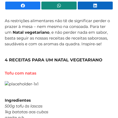
Facebook
WhatsApp
Li
As restrições alimentares não tê de significar perder o
prazer à mesa – nem mesmo na consoada. Para ter
um
Natal vegetariano
,
e não perder nada em sabor,
basta seguir as nossas receitas de receitas saborosas,
saudáveis e com os aromas da quadra. Inspire-se!
4 RECEITAS PARA UM NATAL VEGETARIANO
Tofu com natas
Ingredientes
500g tofu às lascas
1kg batatas aos cubos
azeite q.b.