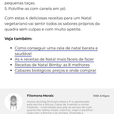
pequenas taças.
5. Polvilhe-as com canela em pó.
Com estas 4 deliciosas receitas para um Natal
vegetariano vai sentir todos os sabores próprios da
quadra sem culpas e com muito apetite.
Veja também:
Como conseguir uma ceia de natal barata e
saudável
As 4 receitas de Natal mais fáceis de fazer
Receitas de Natal Bimby: as 8 melhores
Cabazes biológicos: preços e onde comprar
Filomena Morais
1063 Artigos
Autora do blog Princípio Meio e Fi e apaixonada
pela escrita e leitura. Gosta de inventar e contar
histórias – criatividade que põe ao serviço de tudo
quanto faz. Adora moda, cozinhar, viajar e partilhar
tudo com a família e os amigos. Divertida e